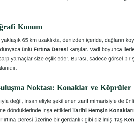
oğrafi Konum
aklaşık 65 km uzaklıkta, denizden içeride, dağların koyn
zi dünyaca ünlü
Fırtına Deresi
karşılar. Vadi boyunca ilerl
arp yamaçlar size eşlik eder. Burası, sadece görsel bir
alanıdır.
Buluşma Noktası: Konaklar ve Köprüler
a değil, insan eliyle şekillenen zarif mimarisiyle de ün
ne döndüklerinde inşa ettikleri
Tarihi Hemşin Konakları
Fırtına Deresi üzerine bir gerdanlık gibi dizilmiş
Taş Kem