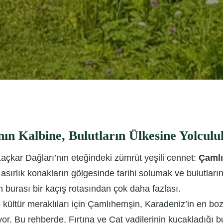
n Kalbine, Bulutların Ülkesine Yolculu
 Kaçkar Dağları’nın eteğindeki zümrüt yeşili cennet:
Çaml
asırlık konakların gölgesinde tarihi solumak ve bulutları
n burası bir kaçış rotasından çok daha fazlası.
kültür meraklıları için Çamlıhemşin, Karadeniz’in en b
or. Bu rehberde, Fırtına ve Çat vadilerinin kucakladığı b