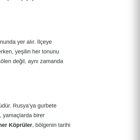
unda yer alır. İlçeye
erken, yeşilin her tonunu
 şölen değil, aynı zamanda
lüdür. Rusya’ya gurbete
, yamaçlarda birer
er Köprüler
, bölgenin tarihi