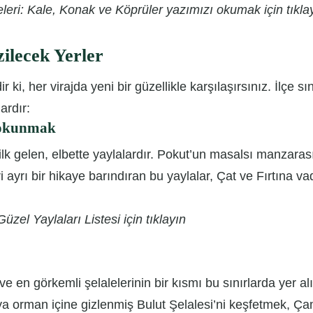
leri: Kale, Konak ve Köprüler yazımızı okumak için tıkla
ilecek Yerler
ki, her virajda yeni bir güzellikle karşılaşırsınız. İlçe sı
ardır:
 Dokunmak
lk gelen, elbette yaylalardır. Pokut’un masalsı manzarası
ri ayrı bir hikaye barındıran bu yaylalar, Çat ve Fırtına vadi
üzel Yaylaları Listesi için tıklayın
e en görkemli şelalelerinin bir kısmı bu sınırlarda yer alı
a orman içine gizlenmiş Bulut Şelalesi’ni keşfetmek, Ç