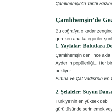
Çamlıhemşin'in Tarihi Hazine
Çamlıhemşin’de Gez
Bu coğrafya o kadar zengindir 
gereken ana kategoriler şunl
1. Yaylalar: Bulutlara
Çamlıhemşin denilince akla i
Ayder’in popülerliği... Her bi
bekliyor.
Fırtına ve Çat Vadisi'nin En G
2. Şelaleler: Suyun Dansı
Türkiye’nin en yüksek debili v
gürültüsünde serinlemek vey