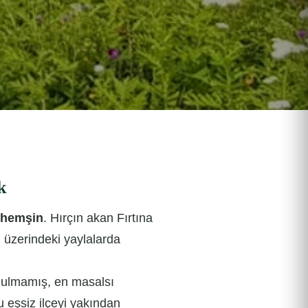
k
ıhemşin
. Hırçın akan Fırtına
n üzerindeki yaylalarda
ozulmamış, en masalsı
u eşsiz ilçeyi yakından