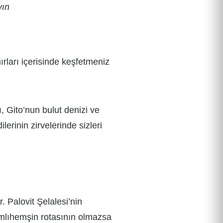
yın
nırları içerisinde keşfetmeniz
, Gito’nun bulut denizi ve
lerinin zirvelerinde sizleri
r. Palovit Şelalesi’nin
amlıhemşin rotasının olmazsa